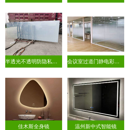
半透光不透明防隐私幻彩炫彩渐变玻璃
会议室过道门静电彩色渐变玻璃
佳木斯全身镜
温州新中式智能镜