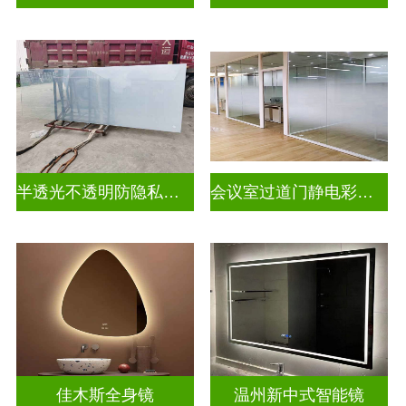
半透光不透明防隐私幻彩炫彩渐变玻璃
会议室过道门静电彩色渐变玻璃
佳木斯全身镜
温州新中式智能镜