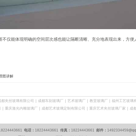
断不仅能体现明确的空间层次感也能让隔断清晰、充分地表现出来，方便
理图讲解
成都夹丝玻璃有限公司
|
成都车刻玻璃厂
|
艺术玻璃厂
|
教堂玻璃厂
|
福州工艺玻璃
司
|
重庆激光内雕玻璃厂
|
成都艺术玻璃定制有限公司
|
重庆艺术夹丝玻璃厂家
|
成
18224443661
电话：
18224443661
传真：
18224443661
邮件：
1492334459@q