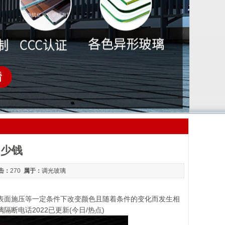
多少钱
击：
270
属于：
调光玻璃
表面施压等一定条件下改变颜色且随着条件的变化而发生相
电话2022已更新(今日/热点)