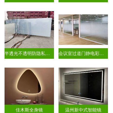
半透光不透明防隐私幻彩炫彩渐变玻璃
会议室过道门静电彩色渐变玻璃
佳木斯全身镜
温州新中式智能镜