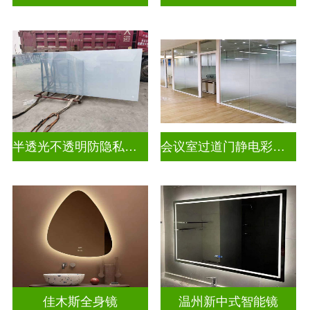
半透光不透明防隐私幻彩炫彩渐变玻璃
会议室过道门静电彩色渐变玻璃
佳木斯全身镜
温州新中式智能镜