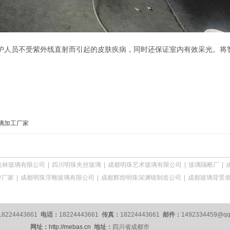
护人员不受紫外线直射而引起的皮肤疾病，同时还保证室内有效采光。将
璃加工厂家
桂林玻璃有限公司
|
四川明珠夹丝玻璃
|
成都明珠艺术玻璃有限公司
|
玻璃隔断厂
|
牌厂家
|
成都明珠浮雕玻璃有限公司
|
成都辉煌明珠深渊镜制造公司
|
成都玻璃背景
18224443661
电话：
18224443661
传真：
18224443661
邮件：
1492334459@q
网址：
http://mebas.cn
地址：
四川省成都市