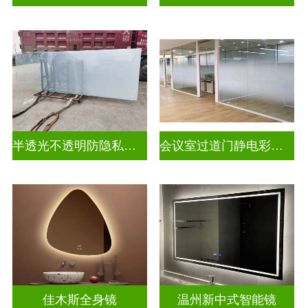
半透光不透明防隐私幻彩炫彩渐变玻璃
会议室过道门静电彩色渐变玻璃
佳木斯全身镜
温州新中式智能镜