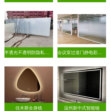
半透光不透明防隐私幻彩炫彩渐变玻璃
会议室过道门静电彩色渐变玻璃
佳木斯全身镜
温州新中式智能镜