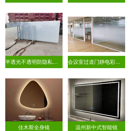
半透光不透明防隐私幻彩炫彩渐变玻璃
会议室过道门静电彩色渐变玻璃
佳木斯全身镜
温州新中式智能镜