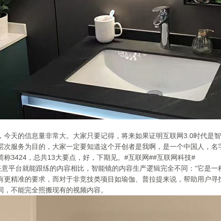
，今天的信息量非常大。大家只要记得，将来如果证明互联网3.0时代是
层次服务为目的，大家一定要知道这个开创者是我啊，是一个中国人，名
3424，总共13大要点，好，下期见。#互联网##互联网科技#
传任意平台就能跟练的内容相比，智能镜的内容生产逻辑完全不同：“它是
有更精准的要求，而对于非竞技类项目如瑜伽、普拉提来说，帮助用户寻
同，不能完全照搬现有的视频内容。