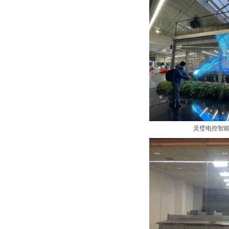
灵璧电控智