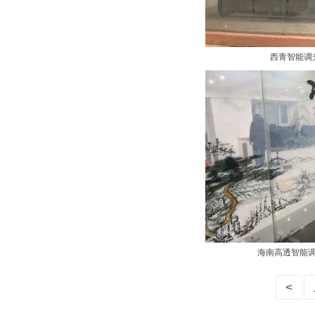
西青智能调
海南高透智能
<